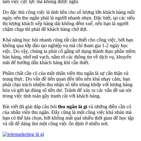
làm việc cực lực mà không được nghỉ.
Do đặc thù công việc là tính tiền cho số lượng lớn khách hàng mỗi
ngày nên thu ngân phải là người nhanh nhẹn. Đặc biệt, tại các siêu
thị lượng khách xếp hàng dài không đếm xuể, nếu bạn là người
chậm chạp thì phải để khách hàng chờ đợi.
Khả năng học hỏi nhanh cũng rất cần thiết cho công việc, bởi bạn
không qua lớp đào tạo nghiệp vụ mà chỉ tham gia 1-2 ngày học
việc. Do vậy, chúng ta phải cố gắng sử dụng thành thạo phần mềm
bán hàng, nhớ mã vạch, nắm rõ các thông tin về dịch vụ, khuyến
mãi để hướng dẫn khách hàng khi cần thiết.
Phẩm chất cần có của một nhân viên thu ngân là sự cẩn thận và
trung thực. Do vấn đề liên quan đến tiền nên khá nhạy cảm, bạn
phải chịu trách nhiệm thu nhận số tiền trùng khớp với lượng hàng
hóa và gửi lại đúng số tiền dư. Tránh để xảy ra các vấn đề sai sót
trong việc tính toán gây tranh cãi với khách hàng.
Bài viết đã giải đáp câu hỏi
thu ngân là gì
và những điều cần có
của nhân viên thu ngân. Đây cũng là một công việc khá nhàn mà
bạn có thể lựa chọn, bởi không mất quá nhiều thời gian để học tập
và rất dễ dàng tìm một công việc ổn định ở nhiều nơi.