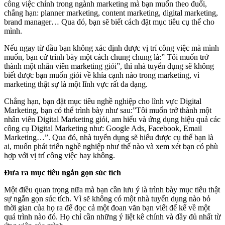
công việc chính trong ngành marketing mà bạn muốn theo đuổi,
chẳng hạn: planner marketing, content marketing, digital marketing,
brand manager… Qua đó, bạn sẽ biết cách đặt mục tiêu cụ thể cho
mình.
Nếu ngay từ đầu bạn không xác định được vị trí công việc mà mình
muốn, bạn cứ trình bày một cách chung chung là:” Tôi muốn trở
thành một nhân viên marketing giỏi”, thì nhà tuyển dụng sẽ không
biết được bạn muốn giỏi về khía cạnh nào trong marketing, vì
marketing thật sự là một lĩnh vực rất đa dạng.
Chẳng hạn, bạn đặt mục tiêu nghề nghiệp cho lĩnh vực Digital
Marketing, bạn có thể trình bày như sau:”Tôi muốn trở thành một
nhân viên Digital Marketing giỏi, am hiểu và ứng dụng hiệu quả các
công cụ Digital Marketing như: Google Ads, Facebook, Email
Marketing…”. Qua đó, nhà tuyển dụng sẽ hiểu được cụ thể bạn là
ai, muốn phát triển nghề nghiệp như thế nào và xem xét bạn có phù
hợp với vị trí công việc hay không.
Đưa ra mục tiêu ngắn gọn súc tích
Một điều quan trọng nữa mà bạn cần lưu ý là trình bày mục tiêu thật
sự ngắn gọn súc tích. Vì sẽ không có một nhà tuyển dụng nào bỏ
thời gian của họ ra để đọc cả một đoan văn bạn viết để kể về một
quá trình nào đó. Họ chỉ cần những ý liệt kê chính và đầy đủ nhất từ