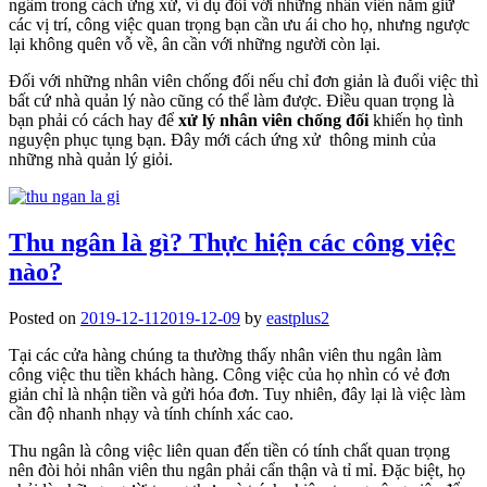
ngầm trong cách ứng xử, ví dụ đối với những nhân viên nắm giữ
các vị trí, công việc quan trọng bạn cần ưu ái cho họ, nhưng ngược
lại không quên vỗ về, ân cần với những người còn lại.
Đối với những nhân viên chống đối nếu chỉ đơn giản là đuổi việc thì
bất cứ nhà quản lý nào cũng có thể làm được. Điều quan trọng là
bạn phải có cách hay để
xử lý nhân viên chống đối
khiến họ tình
nguyện phục tụng bạn. Đây mới cách ứng xử thông minh của
những nhà quản lý giỏi.
Thu ngân là gì? Thực hiện các công việc
nào?
Posted on
2019-12-11
2019-12-09
by
eastplus2
Tại các cửa hàng chúng ta thường thấy nhân viên thu ngân làm
công việc thu tiền khách hàng. Công việc của họ nhìn có vẻ đơn
giản chỉ là nhận tiền và gửi hóa đơn. Tuy nhiên, đây lại là việc làm
cần độ nhanh nhạy và tính chính xác cao.
Thu ngân là công việc liên quan đến tiền có tính chất quan trọng
nên đòi hỏi nhân viên thu ngân phải cẩn thận và tỉ mỉ. Đặc biệt, họ