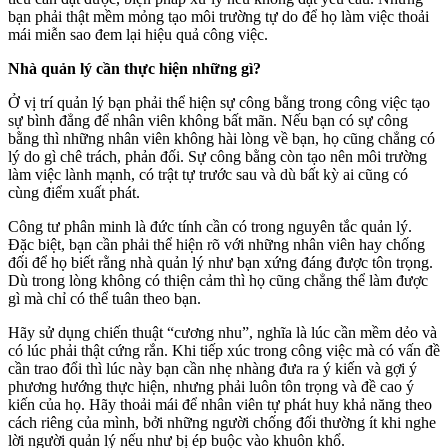
bạn phải thật mềm mỏng tạo môi trường tự do để họ làm việc thoải
mái miễn sao đem lại hiệu quả công việc.
Nhà quản lý cần thực hiện những gì?
Ở vị trí quản lý bạn phải thể hiện sự công bằng trong công việc tạo
sự bình đẳng để nhân viên không bất mãn. Nếu bạn có sự công
bằng thì những nhân viên không hài lòng về bạn, họ cũng chẳng có
lý do gì chê trách, phản đối. Sự công bằng còn tạo nên môi trường
làm việc lành mạnh, có trật tự trước sau và dù bất kỳ ai cũng có
cùng điểm xuất phát.
Công tư phân minh là đức tính cần có trong nguyên tắc quản lý.
Đặc biệt, bạn cần phải thể hiện rõ với những nhân viên hay chống
đối để họ biết rằng nhà quản lý như bạn xứng đáng được tôn trọng.
Dù trong lòng không có thiện cảm thì họ cũng chẳng thể làm được
gì mà chỉ có thể tuân theo bạn.
Hãy sử dụng chiến thuật “cương nhu”, nghĩa là lúc cần mềm dẻo và
có lúc phải thật cứng rắn. Khi tiếp xúc trong công việc mà có vấn đề
cần trao đổi thì lúc này bạn cần nhẹ nhàng đưa ra ý kiến và gợi ý
phương hướng thực hiện, nhưng phải luôn tôn trọng và đề cao ý
kiến của họ. Hãy thoải mái để nhân viên tự phát huy khả năng theo
cách riêng của mình, bởi những người chống đối thường ít khi nghe
lời người quản lý nếu như bị ép buộc vào khuôn khổ.