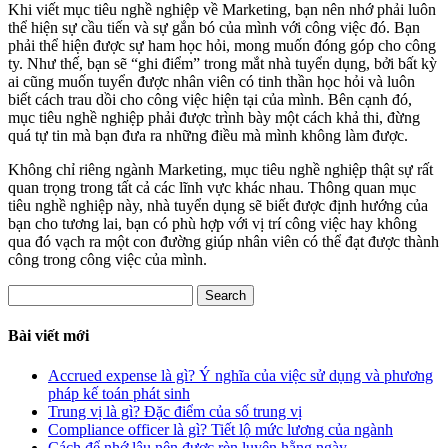
Khi viết mục tiêu nghề nghiệp về Marketing, bạn nên nhớ phải luôn
thể hiện sự cầu tiến và sự gắn bó của mình với công việc đó. Bạn
phải thể hiện được sự ham học hỏi, mong muốn đóng góp cho công
ty. Như thế, bạn sẽ “ghi điểm” trong mắt nhà tuyển dụng, bởi bất kỳ
ai cũng muốn tuyển được nhân viên có tinh thần học hỏi và luôn
biết cách trau dồi cho công việc hiện tại của mình. Bên cạnh đó,
mục tiêu nghề nghiệp phải được trình bày một cách khả thi, đừng
quá tự tin mà bạn đưa ra những điều mà mình không làm được.
Không chỉ riêng ngành Marketing, mục tiêu nghề nghiệp thật sự rất
quan trọng trong tất cả các lĩnh vực khác nhau. Thông quan mục
tiêu nghề nghiệp này, nhà tuyển dụng sẽ biết được định hướng của
bạn cho tương lai, bạn có phù hợp với vị trí công việc hay không
qua đó vạch ra một con đường giúp nhân viên có thể đạt được thành
công trong công việc của mình.
Search
Bài viết mới
Accrued expense là gì? Ý nghĩa của việc sử dụng và phương
pháp kế toán phát sinh
Trung vị là gì? Đặc điểm của số trung vị
Compliance officer là gì? Tiết lộ mức lương của ngành
Cách để nhớ lâu nên được rèn luyện hằng ngày