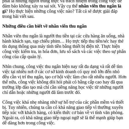
phải là những người trung thực và trách nhiệm trong công việc để
đảm bảo không xảy ra sai sót. Vậy cụ thể
nhân viên thu ngân là
gì
? Họ thực hiện những công việc nào? Tất cả sẽ được giải đáp
trong bài viết sau.
Những điều cần biết về nhân viên thu ngân
Nhân viên thu ngân là người thu tiền tại các cửa hàng ăn uống, nhà
hành khách sạn, rạp chiếu phim… Họ trực tiếp thu tiền/séc hay thẻ
tín dụng thông qua máy tính tiền bằng thiết bị điện tử. Thực hiện
công việc kiểm tra, in hóa đơn, lưu sổ sách và các việc theo sự phân
công của cấp quản lý.
Nhìn chung, công việc thu ngân hiện nay rất đa dạng và rất dễ tìm
việc tại nhiều nơi ở các cơ sở kinh doanh có quy mô lớn đến nhỏ
đều cần vị trí thu ngân, tạo cơ hội việc làm cho rất nhiều người. Hơn
thế nữa, công việc không đòi hỏi phải có bằng cấp cao hay đã qua
trường lớp đào tạo mà chỉ cần siêng năng học việc từ những người
chỉ dẫn hoặc những người đã làm trước đó.
Công việc khá nhẹ nhàng nhờ sự hỗ trợ của các phần mềm và thiết
bị. Tuy nhiên, chúng ta cần có khả năng giao tiếp vì thường xuyên
tiếp xúc với khách hàng, có kiến thức cơ bản về vi tính văn phòng.
Ngoài ra, có khả năng giao tiếp ngoại ngữ sẽ là thế mạnh giúp bạn
dễ dàng hơn trong công việc.