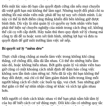
Đến một lúc nào đó bạn cần quyết định cứng rắn nếu mọi chuyện
đã vượt giới hạn mà không thể làm ngơ. Nhưng tuyệt đối phải chỉ ra
những lỗi mà nhân viên mắc phải để họ tự suy xét chính mình. Lúc
này có thể là thời điểm căng thẳng khiến đôi bên không giữ được
bình tĩnh. Dù vậy là nhà quản lý có quyền uy hơn nhân viên bạn
phải thể hiện sự chuyên nghiệp của mình trong cách ứng xử, không
thể cãi cọ với cấp dưới. Hãy tuân thủ theo quy định xử lý chung mà
công ty đã đề ra hoặc xem xét tình hình, những lợi hại và đưa ra
quyết định để giữ môi trường làm việc nề nếp.
Bí quyết xử lý “mềm dẻo”
Thực chất cũng chẳng ai muốn làm việc trong không khí căng
thẳng, cứ chống đối, đấu đá lẫn nhau. Có thể do những hiểu lầm
nào đó, hoặc không hiểu nhau. Bởi giữa quản lý và nhân viên bao
giờ cũng có một khoảng cách nhất định để đảm bảo công việc
không xen lẫn tình cảm riêng tư. Nếu đã là vậy thì bạn không thể
thay đổi được, mà chỉ có thể làm giảm thành kiến trong lòng mỗi
người bằng cách tổ chức các buổi tụ tập, vui chơi. Sau những giờ
thư giãn có thể sự nhìn nhận cũng sẽ khác và xích lại gần nhau
hơn.
Mỗi người có tính cách khác nhau vì thế bạn phải nắm bắt tâm lý
của họ để biết cách cư xử đúng mực. Đôi khi cần có những quy tắc