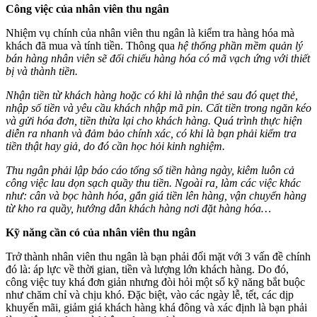
Công việc của nhân viên thu ngân
Nhiệm vụ chính của nhân viên thu ngân là kiểm tra hàng hóa mà
khách đã mua và tính tiền. Thông qua
hệ thống phần mềm quản lý
bán hàng nhân viên sẽ đối chiếu hàng hóa có mã vạch ứng với thiết
bị và thành tiền.
Nhận tiền từ khách hàng hoặc có khi là nhận thẻ sau đó quẹt thẻ,
nhập số tiền và yêu cầu khách nhập mã pin. Cất tiền trong ngăn kéo
và gửi hóa đơn, tiền thừa lại cho khách hàng. Quá trình thực hiện
diễn ra nhanh và đảm bảo chính xác, có khi là bạn phải kiểm tra
tiền thật hay giả, do đó cần học hỏi kinh nghiệm.
Thu ngân phải lập báo cáo tổng số tiền hàng ngày, kiêm luôn cả
công việc lau dọn sạch quầy thu tiền. Ngoài ra, làm các việc khác
như: cân và bọc hành hóa, gắn giá tiền lên hàng, vận chuyển hàng
từ kho ra quầy, hướng dẫn khách hàng nơi đặt hàng hóa…
Kỹ năng cần có của nhân viên thu ngân
Trở thành nhân viên thu ngân là bạn phải đối mặt với 3 vấn đề chính
đó là: áp lực về thời gian, tiền và lượng lớn khách hàng. Do đó,
công việc tuy khá đơn giản nhưng đòi hỏi một số kỹ năng bắt buộc
như chăm chỉ và chịu khó. Đặc biệt, vào các ngày lễ, tết, các dịp
khuyến mãi, giảm giá khách hàng khá đông và xác định là bạn phải