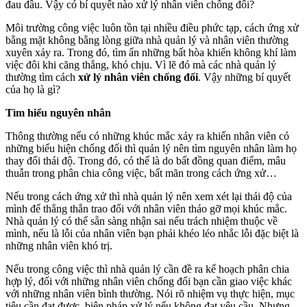
đau đầu. Vậy có bí quyết nào xử lý nhân viên chống đối?
Môi trường công việc luôn tồn tại nhiều điều phức tạp, cách ứng xử
bằng mặt không bằng lòng giữa nhà quản lý và nhân viên thường
xuyên xảy ra. Trong đó, tìm ẩn những bất hòa khiến không khí làm
việc đôi khi căng thẳng, khó chịu. Vì lẽ đó mà các nhà quản lý
thường tìm cách
xử lý nhân viên chống đối
. Vậy những bí quyết
của họ là gì?
Tìm hiểu nguyên nhân
Thông thường nếu có những khúc mắc xảy ra khiến nhân viên có
những biểu hiện chống đối thì quản lý nên tìm nguyên nhân làm họ
thay đổi thái độ. Trong đó, có thể là do bất đồng quan điểm, mâu
thuẫn trong phân chia công việc, bất mãn trong cách ứng xử…
Nếu trong cách ứng xử thì nhà quản lý nên xem xét lại thái độ của
mình để thẳng thắn trao đổi với nhân viên tháo gỡ mọi khúc mắc.
Nhà quản lý có thể sẵn sàng nhận sai nếu trách nhiệm thuộc về
mình, nếu là lỗi của nhân viên bạn phải khéo léo nhắc lỗi đặc biệt là
những nhân viên khó trị.
Nếu trong công việc thì nhà quản lý cần đề ra kế hoạch phân chia
hợp lý, đối với những nhân viên chống đối bạn cần giao việc khác
với những nhân viên bình thường. Nói rõ nhiệm vụ thực hiện, mục
tiêu cần đạt được, biện pháp xử lý nếu không đạt yêu cầu. Nhưng