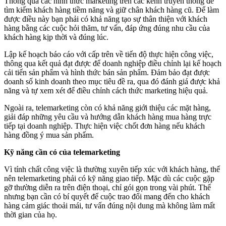
Thông qua các hình thức marketing trên các kênh truyền thông để
tìm kiếm khách hàng tiềm năng và giữ chân khách hàng cũ. Để làm
được điều này bạn phải có khả năng tạo sự thân thiện với khách
hàng bằng các cuộc hỏi thăm, tư vấn, đáp ứng đúng nhu cầu của
khách hàng kịp thời và đúng lúc.
Lập kế hoạch báo cáo với cấp trên về tiến độ thực hiện công việc,
thông qua kết quả đạt được để doanh nghiệp điều chỉnh lại kế hoạch
cải tiến sản phẩm và hình thức bán sản phẩm. Đảm bảo đạt được
doanh số kinh doanh theo mục tiêu đề ra, qua đó đánh giá được khả
năng và tự xem xét để điều chỉnh cách thức marketing hiệu quả.
Ngoài ra, telemarketing còn có khả năng giới thiệu các mặt hàng,
giải đáp những yêu cầu và hướng dẫn khách hàng mua hàng trực
tiếp tại doanh nghiệp. Thực hiện việc chốt đơn hàng nếu khách
hàng đồng ý mua sản phẩm.
Kỹ năng cần có của telemarketing
Vì tính chất công việc là thường xuyên tiếp xúc với khách hàng, thế
nên telemarketing phải có kỹ năng giao tiếp. Mặc dù các cuộc gặp
gỡ thường diễn ra trên điện thoại, chỉ gói gọn trong vài phút. Thế
nhưng bạn cần có bí quyết để cuộc trao đổi mang đến cho khách
hàng cảm giác thoải mái, tư vấn đúng nội dung mà không làm mất
thời gian của họ.